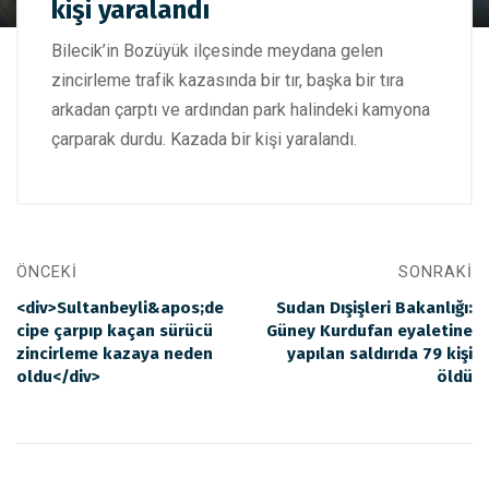
kişi yaralandı
Bilecik'te zincirleme kazada 1 kişi yaralandı
Bilecik’in Bozüyük ilçesinde meydana gelen
zincirleme trafik kazasında bir tır, başka bir tıra
arkadan çarptı ve ardından park halindeki kamyona
çarparak durdu. Kazada bir kişi yaralandı.
ÖNCEKI
SONRAKI
<div>Sultanbeyli&apos;de
Sudan Dışişleri Bakanlığı:
cipe çarpıp kaçan sürücü
Güney Kurdufan eyaletine
zincirleme kazaya neden
yapılan saldırıda 79 kişi
oldu</div>
öldü