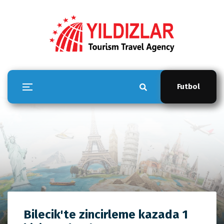
Futbol
YILDIZLAR TOUR
Bilecik'te zincirleme kazada 1
Anasayfa
YILDIZLAR TOUR