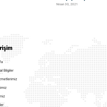
Nisan 30, 2021
Erişim
fa
 Bilgiler
metlerimiz
rimiz
imiz
ler