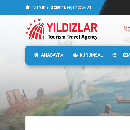
Mersin Yıldızlar / Belge no: 5434
ANASAYFA
KURUMSAL
HİZ