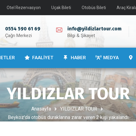
Otel Rezervasyon
Uçak Bileti
Otobüs Bileti
Araç Kira
0554 590 61 69
info@yildizlartour.com
Çağrı Merkezi
Bilgi & Şikayet
METLER
FAALİYET
HABER
MEDYA
YILDIZLAR TOUR
Anasayfa
YILDIZLAR TOUR
Beykoz'da otobüs duraklarına zarar veren 2 kişi yakalandı