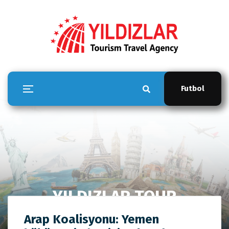
Futbol
YILDIZLAR TOUR
Anasayfa
YILDIZLAR TOUR
Arap Koalisyonu: Yemen