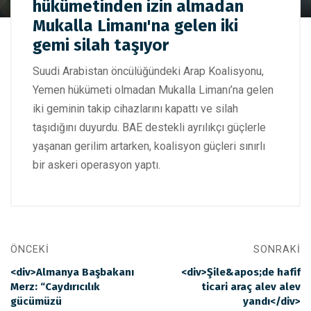
Arap Koalisyonu: Yemen hükümetinden izin almadan Mukalla
hükümetinden izin almadan
Limanı'na gelen iki gemi silah taşıyor
Mukalla Limanı'na gelen iki
gemi silah taşıyor
Suudi Arabistan öncülüğündeki Arap Koalisyonu,
Yemen hükümeti olmadan Mukalla Limanı’na gelen
iki geminin takip cihazlarını kapattı ve silah
taşıdığını duyurdu. BAE destekli ayrılıkçı güçlerle
yaşanan gerilim artarken, koalisyon güçleri sınırlı
bir askeri operasyon yaptı.
ÖNCEKI
SONRAKI
<div>Almanya Başbakanı
<div>Şile&apos;de hafif
Merz: “Caydırıcılık
ticari araç alev alev
gücümüzü
yandı</div>