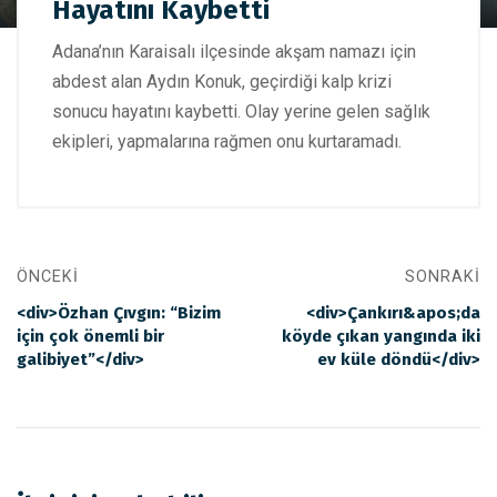
Hayatını Kaybetti
Adana'da Kalp Krizi Geçiren Kişi Hayatını Kaybetti
Adana’nın Karaisalı ilçesinde akşam namazı için
abdest alan Aydın Konuk, geçirdiği kalp krizi
sonucu hayatını kaybetti. Olay yerine gelen sağlık
ekipleri, yapmalarına rağmen onu kurtaramadı.
ÖNCEKI
SONRAKI
<div>Özhan Çıvgın: “Bizim
<div>Çankırı&apos;da
için çok önemli bir
köyde çıkan yangında iki
galibiyet”</div>
ev küle döndü</div>