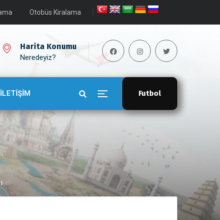
lama
Otobüs Kiralama
Harita Konumu
Neredeyiz?
İLETİŞİM
Futbol
ı