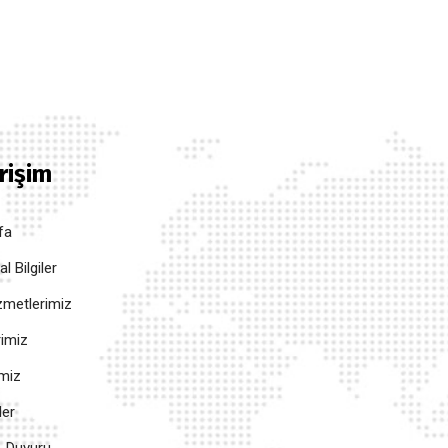
Erişim
fa
 Bilgiler
metlerimiz
rimiz
imiz
ler