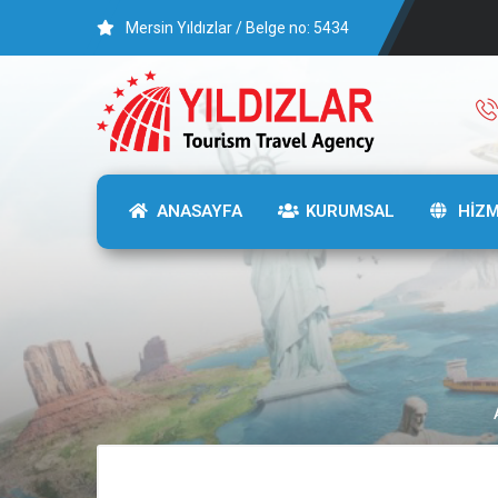
Mersin Yıldızlar / Belge no: 5434
ANASAYFA
KURUMSAL
HİZ