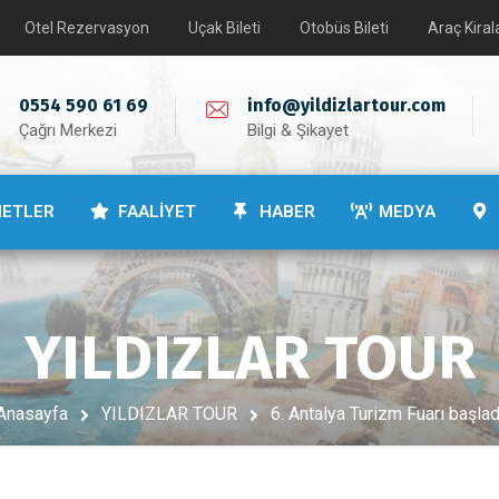
Otel Rezervasyon
Uçak Bileti
Otobüs Bileti
Araç Kira
0554 590 61 69
info@yildizlartour.com
Çağrı Merkezi
Bilgi & Şikayet
METLER
FAALİYET
HABER
MEDYA
YILDIZLAR TOUR
Anasayfa
YILDIZLAR TOUR
6. Antalya Turizm Fuarı başlad