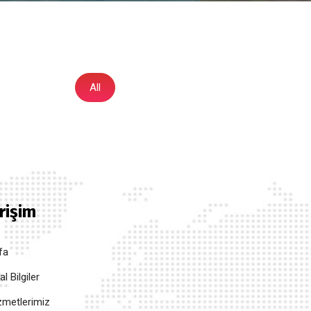
All
Erişim
fa
 Bilgiler
metlerimiz