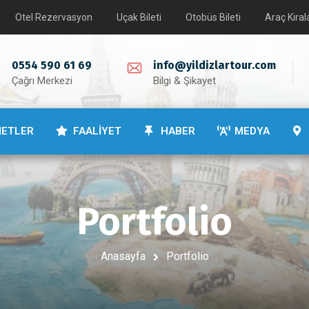
Otel Rezervasyon
Uçak Bileti
Otobüs Bileti
Araç Kira
0554 590 61 69
info@yildizlartour.com
Çağrı Merkezi
Bilgi & Şikayet
METLER
FAALİYET
HABER
MEDYA
Portfolio
Anasayfa
Portfolio