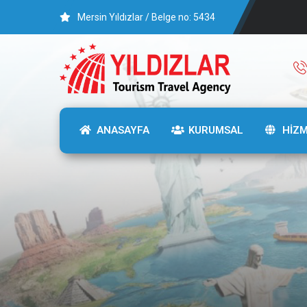
Mersin Yıldızlar / Belge no: 5434
ANASAYFA
KURUMSAL
HİZ